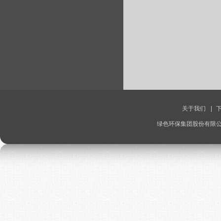
关于我们
|
绿色环保集团股份有限公司 2