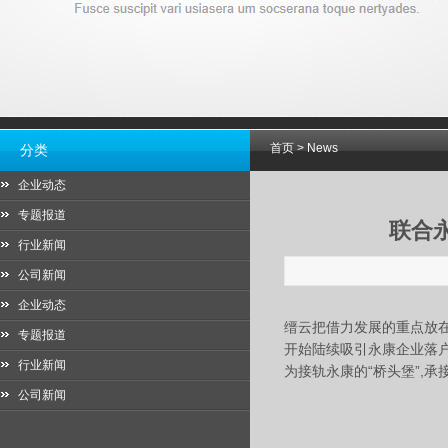
首页
>
News
分类
企业动态
专题报道
联合
行业新闻
公司新闻
企业动态
缙云把借力发展的重点放
专题报道
开始陆续吸引永康企业落户
行业新闻
为接轨永康的“桥头堡”,承
公司新闻