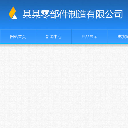
网站首页
新闻中心
产品展示
成功