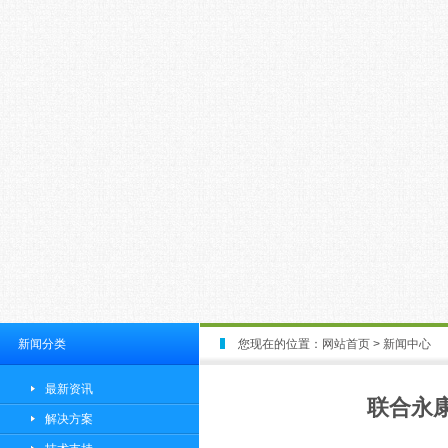
新闻分类
您现在的位置：
网站首页
>
新闻中心
最新资讯
联合永
解决方案